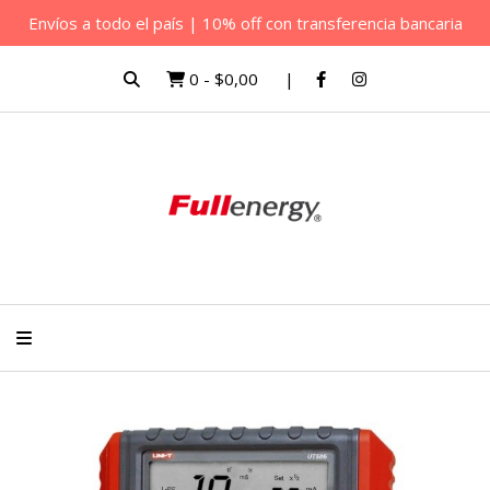
Envíos a todo el país | 10% off con transferencia bancaria
0
-
$0,00