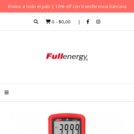
Envíos a todo el país | 10% off con transferencia bancaria
0
-
$0,00