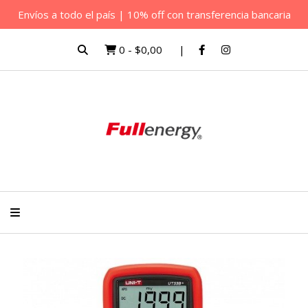
Envíos a todo el país | 10% off con transferencia bancaria
0
-
$0,00