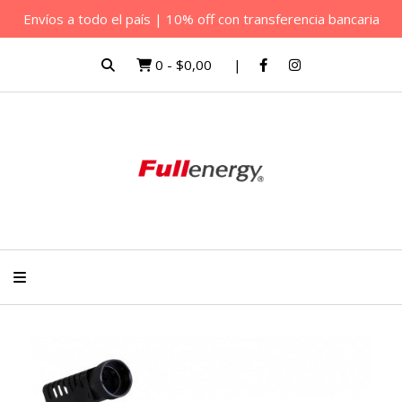
Envíos a todo el país | 10% off con transferencia bancaria
0
-
$0,00