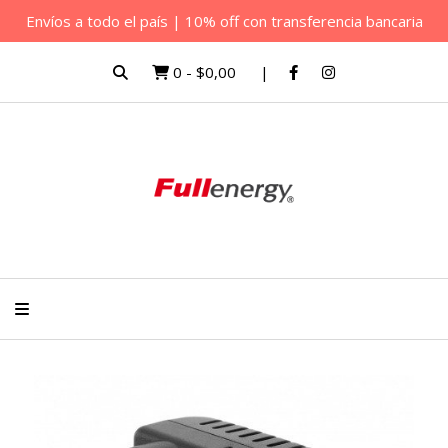
Envíos a todo el país | 10% off con transferencia bancaria
0
-
$0,00