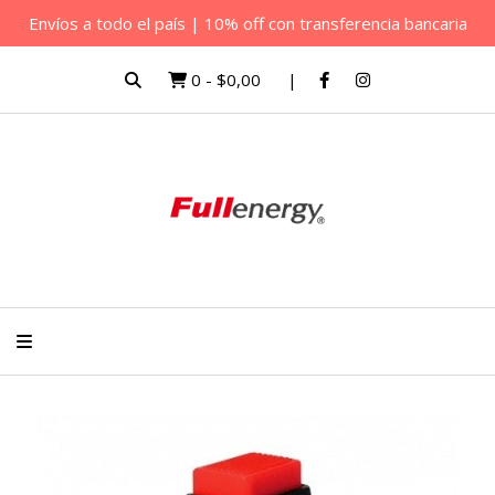
Envíos a todo el país | 10% off con transferencia bancaria
0
-
$0,00